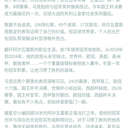
季，8项赛事，马竞始终与冠军奖杯擦肩而过。今年国王杯决赛
成为最接近的一次，点球大战的失利让皇家社会笑到最后。
数据不会说谎。106场比赛，49个进球，17次助攻，阿尔瓦雷斯
用稳定的表现证明了自己的价值。但足球世界里，个人的光芒
在团队荣誉黯淡时显得格外苍白。
翻开阿尔瓦雷斯的职业生涯，前7年堪称冠军收割机。从2018年
到2024年，他的奖柜从未空缺过。世界杯、欧冠、英超、美洲
杯、解放者杯……一个个重量级锦标被他收入囊中。年复一年
的冠军积累，让他习惯了胜利的滋味。
马竞近两个赛季的表现清晰可见。24/25赛季，西甲第三、欧冠
十六强、国王杯半决赛、世俱杯小组出局、西超杯缺席。25/26
赛季，国王杯亚军、西甲暂列第四、欧冠四强、西超杯半决
赛。看似有不少亮点，却始终差那临门一脚。
据星空小编回顾26岁的阿尔瓦雷斯正值当打之年。曾经的冠军
光环与现在的无冠现实形成鲜明对比。对于习惯了胜利的他而
言，等待无疑是煎熬的。马竞的竞技状态、战术体系、甚至运