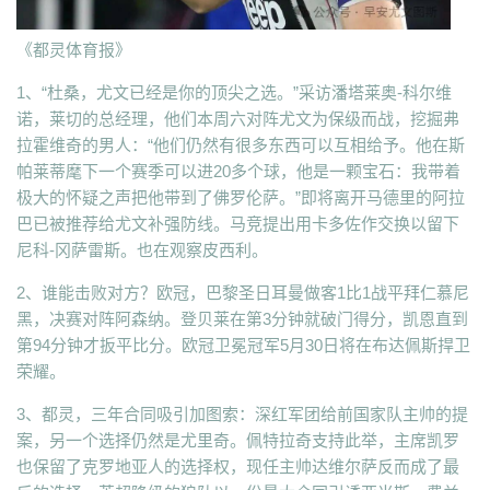
《都灵体育报》
1、“杜桑，尤文已经是你的顶尖之选。”采访潘塔莱奥-科尔维
诺，莱切的总经理，他们本周六对阵尤文为保级而战，挖掘弗
拉霍维奇的男人：“他们仍然有很多东西可以互相给予。他在斯
帕莱蒂麾下一个赛季可以进20多个球，他是一颗宝石：我带着
极大的怀疑之声把他带到了佛罗伦萨。”即将离开马德里的阿拉
巴已被推荐给尤文补强防线。马竞提出用卡多佐作交换以留下
尼科-冈萨雷斯。也在观察皮西利。
2、谁能击败对方？欧冠，巴黎圣日耳曼做客1比1战平拜仁慕尼
黑，决赛对阵阿森纳。登贝莱在第3分钟就破门得分，凯恩直到
第94分钟才扳平比分。欧冠卫冕冠军5月30日将在布达佩斯捍卫
荣耀。
3、都灵，三年合同吸引加图索：深红军团给前国家队主帅的提
案，另一个选择仍然是尤里奇。佩特拉奇支持此举，主席凯罗
也保留了克罗地亚人的选择权，现任主帅达维尔萨反而成了最