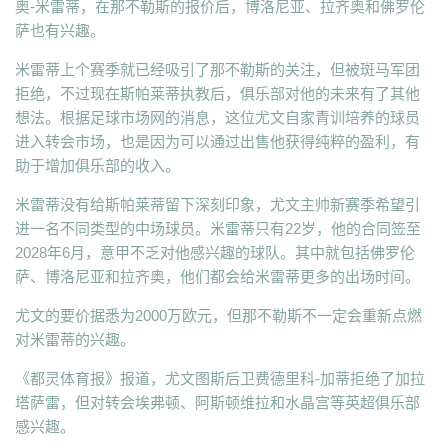
奥-米雷蒂，在那不勒斯的报价后，博洛尼亚、拉齐奥和佛罗伦
萨也有兴趣。
米雷蒂上个赛季就已经吸引了那不勒斯的关注，但被斑马军团
拒绝，不过现在斯帕莱蒂执教后，俱乐部对他的未来有了其他
想法。根据足球市场网的消息，这位尤文自家青训培养的球员
进入转会市场，也是因为可以通过出售他获得纯粹的盈利，有
助于增加俱乐部的收入。
米雷蒂没有给斯帕莱蒂留下深刻印象，尤文主帅新赛季希望引
进一名不同类型的中场球员。米雷蒂只有22岁，他的合同签至
2028年6月，意甲不乏对他感兴趣的球队。其中就包括佛罗伦
萨、博洛尼亚和拉齐奥，他们都会给米雷蒂更多的出场时间。
尤文的要价据悉为2000万欧元，但那不勒斯不一定会重新点燃
对米雷蒂的兴趣。
《都灵体育报》报道，尤文图斯后卫费德里科-加蒂拒绝了加拉
塔萨雷，但对转会埃弗顿、阿斯顿维拉和水晶宫等英超俱乐部
感兴趣。