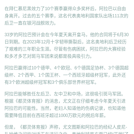
在拜仁慕尼黑效力了10个赛季赢得众多奖杯后，阿拉巴以自由
身离开。过去的五个赛季，这名代表奥地利国家队出场111次的
后卫一直在银河战舰效力。
33岁的阿拉巴预计会在今年夏天离开皇马，他的合同将于6月30
日到期。在2023年12月十字韧带撕裂后，这名奥地利后卫经历
了艰难的三年职业生涯。尽管有伤病困扰，阿拉巴的大赛经验
和多才多艺对斑马军团来说都是极具吸引力。
阿拉巴赢得过10个德甲、4个欧冠、6个德国足协杯、3个德国超
级杯、2个西甲、1个国王杯、一个西班牙超级杯冠军，此外还
有3个欧洲超级杯冠军和3个俱乐部世界杯冠军。
阿拉巴能够胜任左后卫、左中卫和中场，这很吸引斑马军团。
根据《都灵体育报》的消息，尤文正在仔细考虑今年夏天引进
阿拉巴的可能性。当然，老妇人知道他的伤病记录，也知道他
需要降低目前在西班牙超过1000万欧元的税后年薪。
但是，《都灵体育报》声称，尤文图斯和阿拉巴的经纪人皮尼-